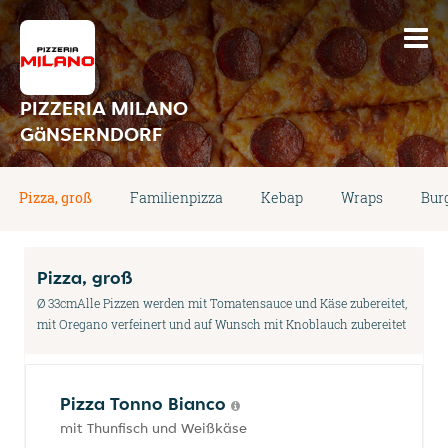
PIZZERIA MILANO
GäNSERNDORF
Pizza, groß
Familienpizza
Kebap
Wraps
Bur
Pizza, groß
Ø 33cmAlle Pizzen werden mit Tomatensauce und Käse zubereitet,
mit Oregano verfeinert und auf Wunsch mit Knoblauch zubereitet
Pizza Tonno Bianco
mit Thunfisch und Weißkäse