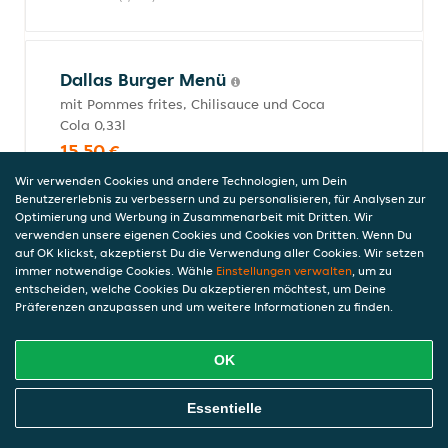
Dallas Burger Menü
mit Pommes frites, Chilisauce und Coca
Cola 0,33l
15,50 €
inkl. Pfand (0,00 €)
Wir verwenden Cookies und andere Technologien, um Dein
Benutzererlebnis zu verbessern und zu personalisieren, für Analysen zur
Optimierung und Werbung in Zusammenarbeit mit Dritten. Wir
verwenden unsere eigenen Cookies und Cookies von Dritten. Wenn Du
Halloumi Burger
auf OK klickst, akzeptierst Du die Verwendung aller Cookies. Wir setzen
immer notwendige Cookies. Wähle
Einstellungen verwalten
, um zu
Burgerfleisch, Halloumi Käse, Salat,
entscheiden, welche Cookies Du akzeptieren möchtest, um Deine
Zwiebel, Tomaten, Gurken und
Präferenzen anzupassen und um weitere Informationen zu finden.
Burgersauce
15,50 €
OK
inkl. Pfand (0,00 €)
Online Essen Bestellen
Essentielle
Burger Tasche